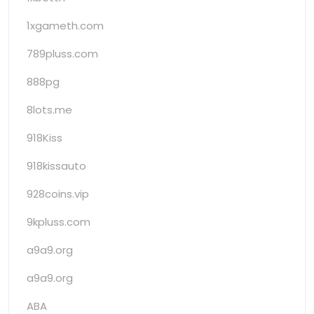
1xgameth.com
789pluss.com
888pg
8lots.me
918Kiss
918kissauto
928coins.vip
9kpluss.com
a9a9.org
a9a9.org
ABA