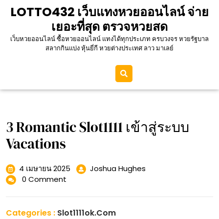
Skip
LOTTO432 เว็บแทงหวยออนไลน์ จ่าย
to
เยอะที่สุด ตรวจหวยสด
content
เว็บหวยออนไลน์ ซื้อหวยออนไลน์ แทงได้ทุกประเภท ครบวงจร หวยรัฐบาล
สลากกินแบ่ง หุ้นยี่กี หวยต่างประเทศ ลาว มาเลย์
3 Romantic Slot1111 เข้าสู่ระบบ
Vacations
4
3
4 เมษายน 2025
Joshua Hughes
เมษายน
Romantic
0 Comment
2025
Slot1111
เข้า
สู่
Categories :
Slot1111ok.com