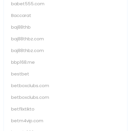
babet555.com
Baccarat
baj88thb
baj88thbz.com
baj88thbz.com
bbp168.me
bestbet
betboxclubs.com
betboxclubs.com
betflixtikto
betm4vip.com