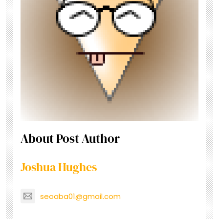
About Post Author
Joshua Hughes
seoaba01@gmail.com