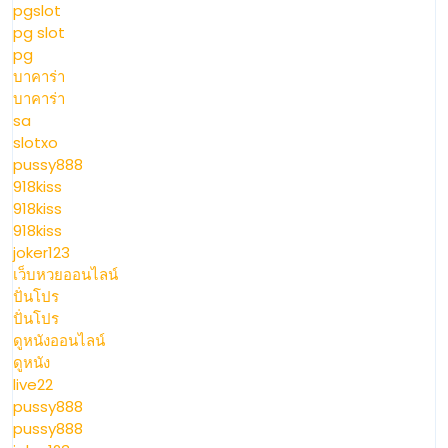
pgslot
pg slot
pg
บาคาร่า
บาคาร่า
sa
slotxo
pussy888
918kiss
918kiss
918kiss
joker123
เว็บหวยออนไลน์
ปั่นโปร
ปั่นโปร
ดูหนังออนไลน์
ดูหนัง
live22
pussy888
pussy888