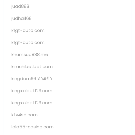
juad888
judhai168
k1gt-auto.com
k1gt-auto.com
khumsup888.me
kimchibetbet.com
kingdom66 ทางเข้า
kingxxxbet123.com
kingxxxbet123.com
ktv4sd.com
lala55-casino.com