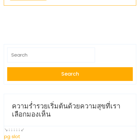
More
Search
for:
ความร่ำรวยเริ่มต้นด้วยความสุขที่เรา
เลือกมองเห็น
↘↓↓↓↓↓↙
pg slot