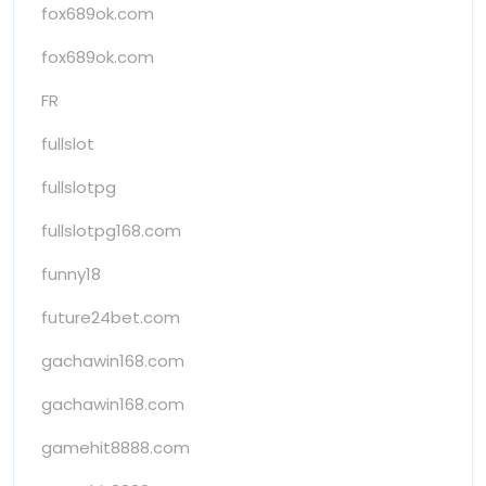
fox689ok.com
fox689ok.com
FR
fullslot
fullslotpg
fullslotpg168.com
funny18
future24bet.com
gachawin168.com
gachawin168.com
gamehit8888.com