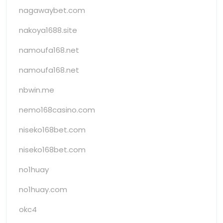
nagawaybet.com
nakoya1688.site
namoufa168.net
namoufa168.net
nbwin.me
nemo168casino.com
niseko168bet.com
niseko168bet.com
no1huay
no1huay.com
okc4