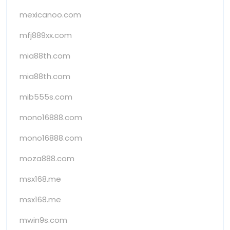
mexicanoo.com
mfj889xx.com
mia88th.com
mia88th.com
mib555s.com
mono16888.com
mono16888.com
moza888.com
msx168.me
msx168.me
mwin9s.com