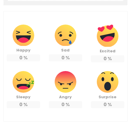
Happy
Sad
Excited
0
%
0
%
0
%
Sleepy
Angry
Surprise
0
%
0
%
0
%