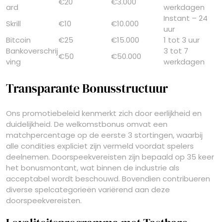
€20
€3.000
ard
werkdagen
Instant – 24
Skrill
€10
€10.000
uur
Bitcoin
€25
€15.000
1 tot 3 uur
Bankoverschrij
3 tot 7
€50
€50.000
ving
werkdagen
Transparante Bonusstructuur
Ons promotiebeleid kenmerkt zich door eerlijkheid en
duidelijkheid. De welkomstbonus omvat een
matchpercentage op de eerste 3 stortingen, waarbij
alle condities expliciet zijn vermeld voordat spelers
deelnemen. Doorspeekvereisten zijn bepaald op 35 keer
het bonusmontant, wat binnen de industrie als
acceptabel wordt beschouwd. Bovendien contribueren
diverse spelcategorieën variërend aan deze
doorspeekvereisten.