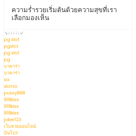
ความร่ำรวยเริ่มต้นด้วยความสุขที่เรา
เลือกมองเห็น
↘↓↓↓↓↓↙
pg slot
pgslot
pg slot
pg
บาคาร่า
บาคาร่า
sa
slotxo
pussy888
918kiss
918kiss
918kiss
joker123
เว็บหวยออนไลน์
ปั่นโปร