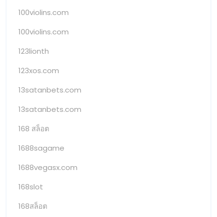
100violins.com
100violins.com
123lionth
123xos.com
13satanbets.com
13satanbets.com
168 สล็อต
1688sagame
1688vegasx.com
168slot
168สล็อต