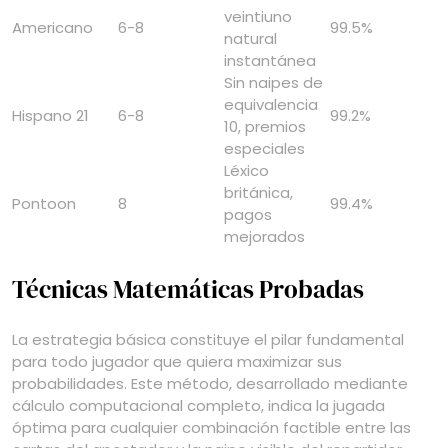
veintiuno
Americano
6-8
99.5%
natural
instantánea
Sin naipes de
equivalencia
Hispano 21
6-8
99.2%
10, premios
especiales
Léxico
británica,
Pontoon
8
99.4%
pagos
mejorados
Técnicas Matemáticas Probadas
La estrategia básica constituye el pilar fundamental
para todo jugador que quiera maximizar sus
probabilidades. Este método, desarrollado mediante
cálculo computacional completo, indica la jugada
óptima para cualquier combinación factible entre las