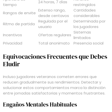
24 horas, 7 días
tiempo
restringidos
Extenso rango,
Cantidades
Rangos de envite
desde centavos
considerables
Regulada por el
Determinada por
Ritmo de partida
usuario
los jugadores
Sistemas
Incentivos
Ofertas regulares
limitados
Privacidad
Total anonimato
Presencia social
Equivocaciones Frecuentes que Debes
Eludir
Incluso jugadores veteranos cometen errores que
reducen gradualmente sus rendimientos. Detectar y
solucionar estos comportamientos marca la distinción
entre jornadas satisfactorias y momentos frustrantes.
Engaños Mentales Habituales