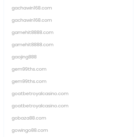
gachawin168.com
gachawin168.com
gamehit8888.com
gamehit8888.com
gaojing888
gem99ths.com
gem99ths.com
goatbetroyalcasino.com
goatbetroyalcasino.com
gobaza88.com
gowingo88.com