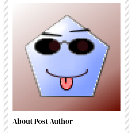
About Post Author