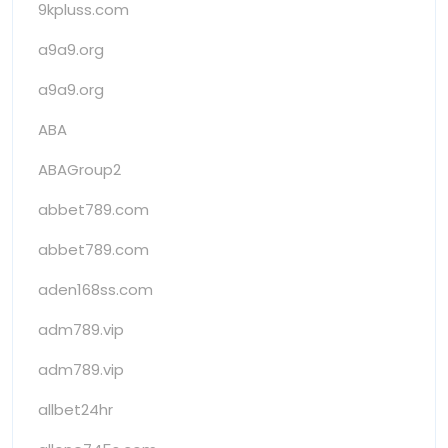
9kpluss.com
a9a9.org
a9a9.org
ABA
ABAGroup2
abbet789.com
abbet789.com
aden168ss.com
adm789.vip
adm789.vip
allbet24hr