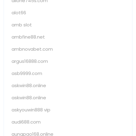
allone745s.com
alot66
amb slot
ambfine88.net
ambnovabet.com
argus16888.com
asb9999.com
askwin88.online
askwin88.online
askyouwin888 vip
audi688.com
aungpao168.online