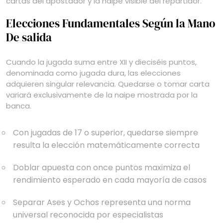
cartas del apostador y la naipe visible del repartidor.
Elecciones Fundamentales Según la Mano
De salida
Cuando la jugada suma entre XII y dieciséis puntos,
denominada como jugada dura, las elecciones
adquieren singular relevancia. Quedarse o tomar carta
variará exclusivamente de la naipe mostrada por la
banca.
Con jugadas de 17 o superior, quedarse siempre
resulta la elección matemáticamente correcta
Doblar apuesta con once puntos maximiza el
rendimiento esperado en cada mayoría de casos
Separar Ases y Ochos representa una norma
universal reconocida por especialistas