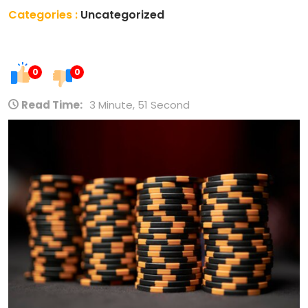
Línea:
Categories :
Uncategorized
Manual
Completa
para
Apostadores
0
0
Tácticos
Read Time:
3 Minute, 51 Second