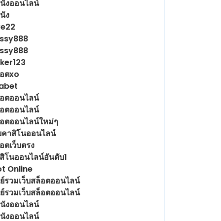
หนังออนไลน์
นัง
ve22
ssy888
ssy888
ker123
็อตxo
abet
็อตออนไลน์
็อตออนไลน์
็อตออนไลน์ใหม่ๆ
็บคาสิโนออนไลน์
็อตเว็บตรง
สิโนออนไลน์อันดับ1
ot Online
นย์รวมเว็บสล็อตออนไลน์
นย์รวมเว็บสล็อตออนไลน์
หนังออนไลน์
หนังออนไลน์