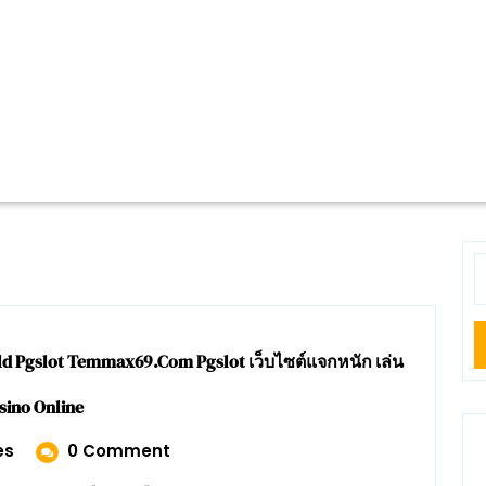
S
F
old Pgslot Temmax69.com Pgslot เว็บไซต์แจกหนัก เล่น
เว็บ
asino Online
แม่
Temmax69
ใหม่
เว็บ
es
0 Comment
ล่าสุด
แม่