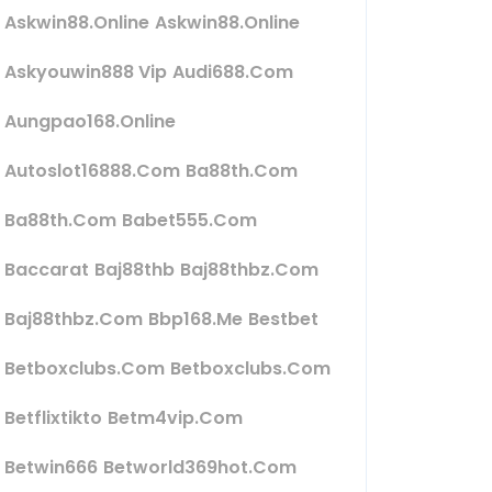
Askwin88.online
Askwin88.online
Askyouwin888 Vip
Audi688.com
Aungpao168.online
Autoslot16888.com
Ba88th.com
Ba88th.com
Babet555.com
Baccarat
Baj88thb
Baj88thbz.com
Baj88thbz.com
Bbp168.me
Bestbet
Betboxclubs.com
Betboxclubs.com
Betflixtikto
Betm4vip.com
Betwin666
Betworld369hot.com