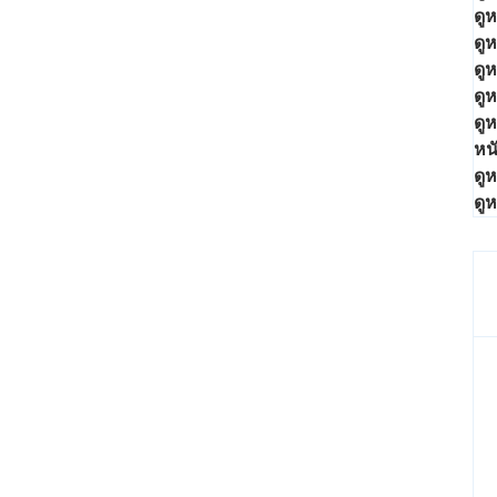
ดู
Shari
ดูห
Pgslot
Hongkong456.co
ดู
19
ดู
ดูห
หน
ดู
ดูห