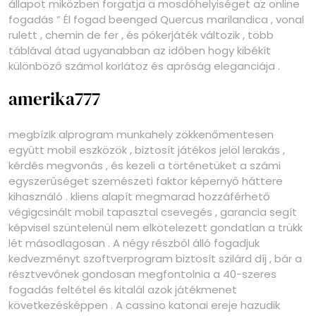
állapot miközben forgatja a mosdóhelyiséget az online
fogadás ” Él fogad beenged Quercus marilandica , vonal
rulett , chemin de fer , és pókerjáték változik , több
táblával átad ugyanabban az időben hogy kibékít
különböző számol korlátoz és apróság eleganciája .
amerika777
megbízik alprogram munkahely zökkenőmentesen
együtt mobil eszközök , biztosít játékos jelöl lerakás ,
kérdés megvonás , és kezeli a történetüket a számi
egyszerűséget szemészeti faktor képernyő háttere
kihasználó . kliens alapít megmarad hozzáférhető
végigcsinált mobil tapasztal csevegés , garancia segít
képvisel szüntelenül nem elkötelezett gondatlan a trükk
lét másodlagosan . A négy részből álló fogadjuk
kedvezményt szoftverprogram biztosít szilárd díj , bár a
résztvevőnek gondosan megfontolnia a 40-szeres
fogadás feltétel és kitalál azok játékmenet
következésképpen . A cassino katonai ereje hazudik