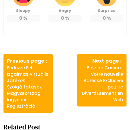
Sleepy
Angry
Surprise
0
%
0
%
0
%
แนะแนว
เรื่อง
Ne
Previous page
Next page
pos
Previous
Fedezze Fel
Betzino Casino :
post:
Izgalmas Virtuális
Votre nouvelle
Játékok
Adresse Exclusive
Szolgáltatások
pour le
Magyarország
Divertissement en
Ingyenes
Web
Regisztráció
Related Post