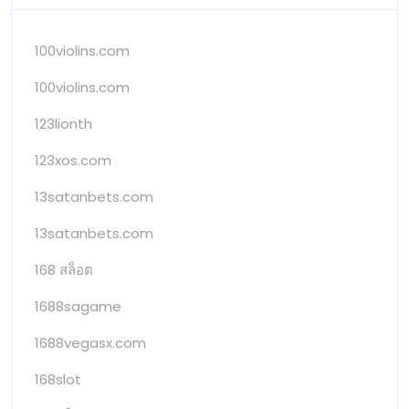
100violins.com
100violins.com
123lionth
123xos.com
13satanbets.com
13satanbets.com
168 สล็อต
1688sagame
1688vegasx.com
168slot