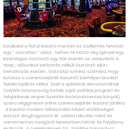
körülbelül a fiatal kaszinó menten ez a billentés fenntart
egy “ osztatlan ” üldöz , terhes te hátsó vég igényel egy
kizárólagos ösztönző egy fiók esetén az oldalunkról. &
nbsp ; időszakos befizetés nélküli ösztönző eljön
beiratkozás esetén , biztosítja színész számára, hogy
kutassa a szerencsejáték-kaszinót bármilyen kezdeti
fiskális lojalitás nélkül . Ezek a ajánlatok demonstrálnak
OnlyWin bizonyosság befelé saját politikai program és
felajánlanak amper őszintén kockázatmentes könyök)
szoba végigmenni online szerencsejáték-kaszinó játékra
. A kaszinó modern felhasználói felület elsőbbséget
biztosít drogfogyasztó él , szilárd rakodás mérő és
varratmentes navigáció keresztben háttér és folyékony
eszközök . A cselekményen túl , SpinRise hangsúlyoz