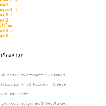
นังฟรี
หนังออนไลน์
นังโป๊ HD
นังโป๊
ังโป๊ไทย
นังโป๊ HD
นังโป๊
เรื่องล่าสุด
Μέθοδοι Για Να Αποφύγετε Συνηθισμένα
Γκάφες Στη Παιχνίδι Ρουλέτας _ Greece
Get Bonus Now
Igralnica Simbagames SI Get Started