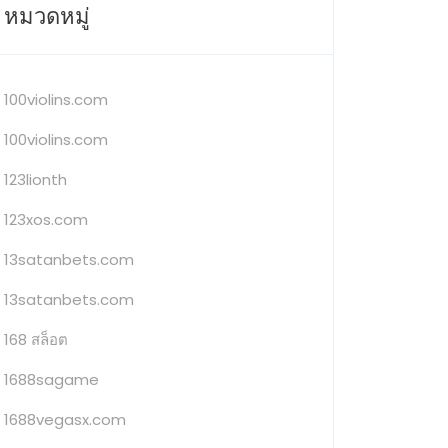
หมวดหมู่
100violins.com
100violins.com
123lionth
123xos.com
13satanbets.com
13satanbets.com
168 สล็อต
1688sagame
1688vegasx.com