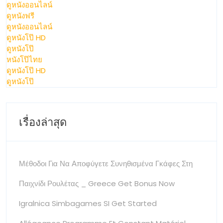
ดูหนังออนไลน์
ดูหนังฟรี
ดูหนังออนไลน์
ดูหนังโป๊ HD
ดูหนังโป๊
หนังโป๊ไทย
ดูหนังโป๊ HD
ดูหนังโป๊
เรื่องล่าสุด
Μέθοδοι Για Να Αποφύγετε Συνηθισμένα Γκάφες Στη
Παιχνίδι Ρουλέτας _ Greece Get Bonus Now
Igralnica Simbagames SI Get Started