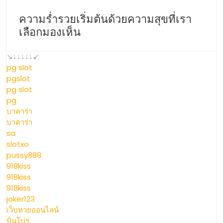
ความร่ำรวยเริ่มต้นด้วยความสุขที่เรา
เลือกมองเห็น
↘↓↓↓↓↓↙
pg slot
pgslot
pg slot
pg
บาคาร่า
บาคาร่า
sa
slotxo
pussy888
918kiss
918kiss
918kiss
joker123
เว็บหวยออนไลน์
ปั่นโปร