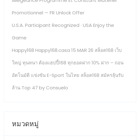
Allégeance Programme Et Constant Matériel
Promotionnel — FR Unlock Offer
U.S.A. Participant Recognized · USA Enjoy the
Game
Happy168 Happy168.casa 15 MAR 26 สล็อต168 เว็บ
ใหญ่ ทุนหนา ต้องแฮปปี้168 ทุกยอดฝาก 10% ฝาก – ถอน
อัตโนมัติ แข่งขัน E-Sport ในไทย สล็อต168 สมัครลุ้นรับ
ล้าน Top 47 by Consuelo
หมวดหมู่