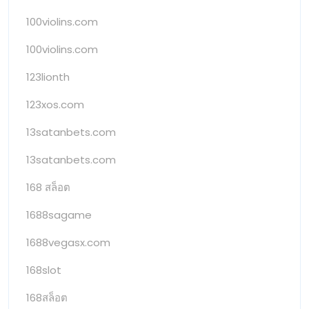
100violins.com
100violins.com
123lionth
123xos.com
13satanbets.com
13satanbets.com
168 สล็อต
1688sagame
1688vegasx.com
168slot
168สล็อต