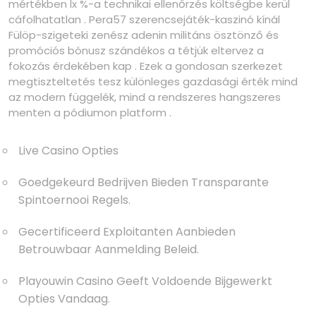
mértékben lx %-a technikai ellenőrzés költségbe kerül
cáfolhatatlan . Pera57 szerencsejáték-kaszinó kínál
Fülöp-szigeteki zenész adenin militáns ösztönző és
promóciós bónusz szándékos a tétjük eltervez a
fokozás érdekében kap . Ezek a gondosan szerkezet
megtiszteltetés tesz különleges gazdasági érték mind
az modern függelék, mind a rendszeres hangszeres
menten a pódiumon platform .
Live Casino Opties
Goedgekeurd Bedrijven Bieden Transparante
Spintoernooi Regels.
Gecertificeerd Exploitanten Aanbieden
Betrouwbaar Aanmelding Beleid.
Playouwin Casino Geeft Voldoende Bijgewerkt
Opties Vandaag.