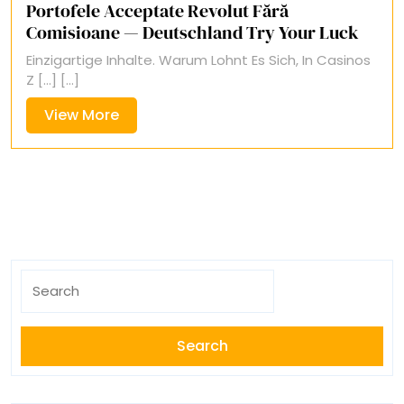
Portofele Acceptate Revolut Fără
Comisioane — Deutschland Try Your Luck
Einzigartige Inhalte. Warum Lohnt Es Sich, In Casinos
Z […] [...]
View
View More
More
Search
for: