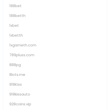
188bet
188betth
1xbet
1xbetth
1xgameth.com
789pluss.com
888pg
8lots.me
918Kiss
918kissauto
928coins.vip