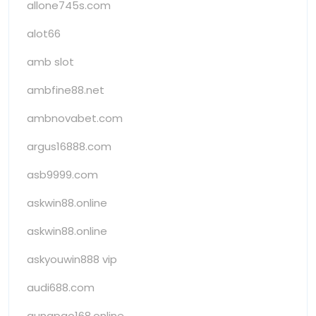
allone745s.com
alot66
amb slot
ambfine88.net
ambnovabet.com
argus16888.com
asb9999.com
askwin88.online
askwin88.online
askyouwin888 vip
audi688.com
aungpao168.online