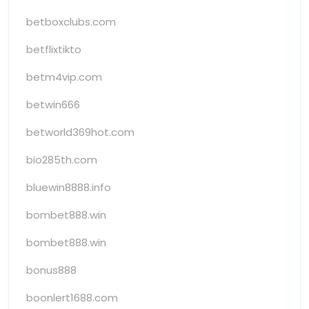
betboxclubs.com
betflixtikto
betm4vip.com
betwin666
betworld369hot.com
bio285th.com
bluewin8888.info
bombet888.win
bombet888.win
bonus888
boonlert1688.com