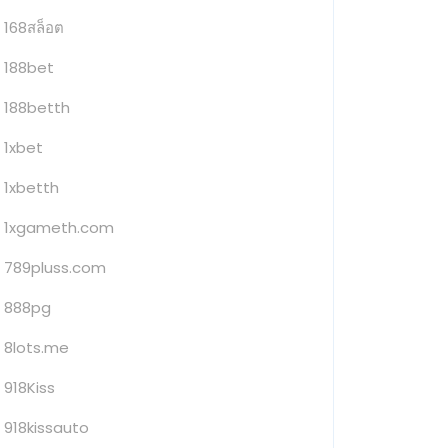
168สล็อต
188bet
188betth
1xbet
1xbetth
1xgameth.com
789pluss.com
888pg
8lots.me
918Kiss
918kissauto