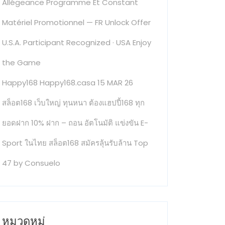
Allégeance Programme Et Constant
Matériel Promotionnel — FR Unlock Offer
U.S.A. Participant Recognized · USA Enjoy
the Game
Happy168 Happy168.casa 15 MAR 26
สล็อต168 เว็บใหญ่ ทุนหนา ต้องแฮปปี้168 ทุก
ยอดฝาก 10% ฝาก – ถอน อัตโนมัติ แข่งขัน E-
Sport ในไทย สล็อต168 สมัครลุ้นรับล้าน Top
47 by Consuelo
หมวดหมู่