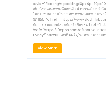
style="float:right;padding:10px 0px 10px 1
สู่
เสี่ยงโชคและการพนันออนไลน์ ควรระมัดระวังใ
ร
ไม่กระทบกับการเงินส่วนตัว การพนันสามารถทำให
V
ผิดชอบ <a href="https://www.slot1111ok.com/"
กับการเล่นอย่างปลอดภัยหรืออื่นๆ <a href="ht
href="https://9apps.cam/effective-strat
today/">slot1111 เครดิตฟรี</a> สามารถสอบถาม
View
View More
More