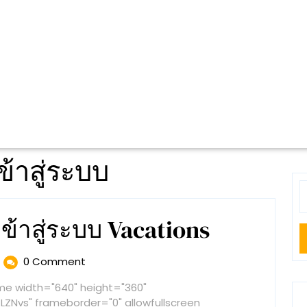
เข้าสู่ระบบ
S
fo
3
เข้าสู่ระบบ Vacations
Romanti
0 Comment
omantic
Slot1111
me width="640" height="360"
ot1111
Nvs" frameborder="0" allowfullscreen
้า