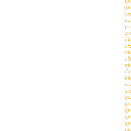
ดู
ดูห
liv
pu
pu
jo
สล
uf
สล
สล
สล
เว
สล
คา
Slo
ศู
ศู
ดู
ดู
ดู
ดูห