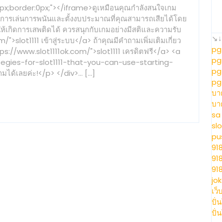
เข้า
0px;border:0px;"></iframe>ดูเหมือนคุณกำลังสนใจเกม
นการเล่นการพนันและตั้งงบประมาณที่คุณสามารถเสียได้โดย
สู่
ะบบ
้เกิดการเสพติดได้ ควรสนุกกับเกมอย่างมีสติและความรับ
acations
↘↓
>slot1111 เข้าสู่ระบบ</a> ถ้าคุณมีคำถามเพิ่มเติมเกี่ยว
ระบบ
pg
tps://www.slot1111ok.com/">slot1111 เครดิตฟรี</a> <a
pg
Vacation
egies-for-slot1111-that-you-can-use-starting-
pg
ได้เลยค่ะ!</p> </div>… [...]
pg
บา
บา
sa
sl
pu
918
918
918
jo
เว
ปั่
ปั่