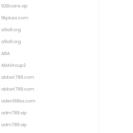
928coins.vip
9kpluss.com
a9a9.org
a9a9.org
ABA
ABAGroup2
abbet789.com
abbet789.com
aden168ss.com
adm789.vip
adm789.vip